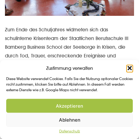
Zum Ende des Schuljahres widmeten sich das
schulinterne Krisenteam der Staatlichen Berufsschule III
Bamberg Business School der Seelsorge in Krisen, die
durch Tod, Trauer, erschreckende Ereignisse und
Unglücksfälle ausgelöst werden. Um in diesen
Zustimmung verwalten
herausfordernden Momenten weiterhin handlungs- und
Diese Website verwendet Cookies. Falls Sie der Nutzung optionaler Cookies
sprachfähig zu bleiben, wurde unter der Leitung von
nicht zustimmen, klicken Sie bitte auf Ablehnen. In diesem Fall werden
externe Dienste wie z.B. Google Maps nicht verwendet.
Claudia Leithner und Hedwig Straub von der
Krisenseelsorge im Schulbereich (KiS) der Erzdiözese
Akzeptieren
Bamberg am Krisenkonzept der Schule gearbeitet.
Dabei ging es sowohl um die inhaltliche Unterstützung
Ablehnen
und Begleitung betroffener Menschen im Lebensraum
Datenschutz
Schule, als auch um die Etablierung eine