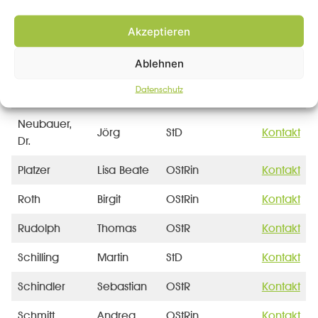
Männlein
Pankraz
OStD
Kontakt
Akzeptieren
Michl
Barbara
OStRin
Kontakt
Ablehnen
Mirsberger
Bernadette
OStRin
Kontakt
Datenschutz
Müller
Julia
OStRin
Kontakt
Neubauer,
Jörg
StD
Kontakt
Dr.
Platzer
Lisa Beate
OStRin
Kontakt
Roth
Birgit
OStRin
Kontakt
Rudolph
Thomas
OStR
Kontakt
Schilling
Martin
StD
Kontakt
Schindler
Sebastian
OStR
Kontakt
Schmitt
Andrea
OStRin
Kontakt