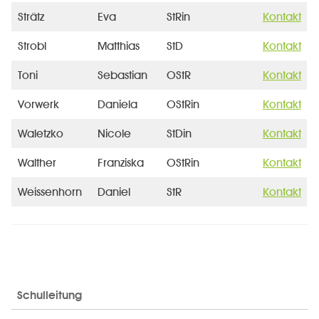
Strätz
Eva
StRin
Kontakt
Strobl
Matthias
StD
Kontakt
Toni
Sebastian
OStR
Kontakt
Vorwerk
Daniela
OStRin
Kontakt
Waletzko
Nicole
StDin
Kontakt
Walther
Franziska
OStRin
Kontakt
Weissenhorn
Daniel
StR
Kontakt
Schulleitung