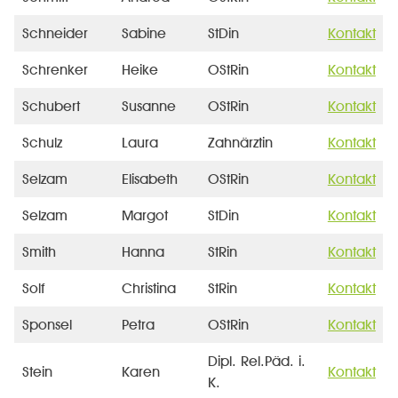
Schneider
Sabine
StDin
Kontakt
Schrenker
Heike
OStRin
Kontakt
Schubert
Susanne
OStRin
Kontakt
Schulz
Laura
Zahnärztin
Kontakt
Selzam
Elisabeth
OStRin
Kontakt
Selzam
Margot
StDin
Kontakt
Smith
Hanna
StRin
Kontakt
Solf
Christina
StRin
Kontakt
Sponsel
Petra
OStRin
Kontakt
Dipl. Rel.Päd. i.
Stein
Karen
Kontakt
K.