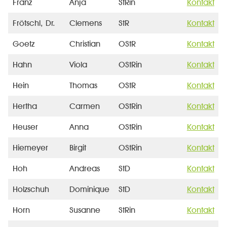
Franz
Anja
StRin
Kontakt
Frötschl, Dr.
Clemens
StR
Kontakt
Goetz
Christian
OStR
Kontakt
Hahn
Viola
OStRin
Kontakt
Hein
Thomas
OStR
Kontakt
Hertha
Carmen
OStRin
Kontakt
Heuser
Anna
OStRin
Kontakt
Hiemeyer
Birgit
OStRin
Kontakt
Hoh
Andreas
StD
Kontakt
Holzschuh
Dominique
StD
Kontakt
Horn
Susanne
StRin
Kontakt