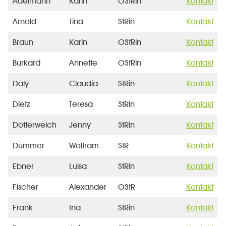
Adelmann
Karin
OStRin
Kontakt
Arnold
Tina
StRin
Kontakt
Braun
Karin
OStRin
Kontakt
Burkard
Annette
OStRin
Kontakt
Daly
Claudia
StRin
Kontakt
Dietz
Teresa
StRin
Kontakt
Dotterweich
Jenny
StRin
Kontakt
Dummer
Wolfram
StR
Kontakt
Ebner
Luisa
StRin
Kontakt
Fischer
Alexander
OStR
Kontakt
Frank
Ina
StRin
Kontakt