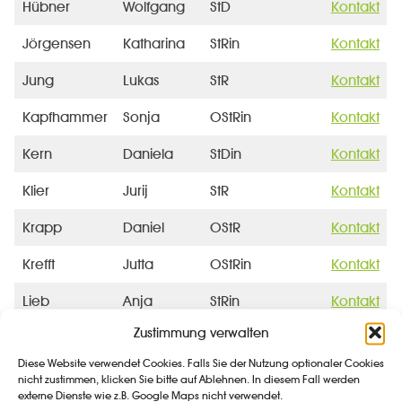
Hübner
Wolfgang
StD
Kontakt
Jörgensen
Katharina
StRin
Kontakt
Jung
Lukas
StR
Kontakt
Kapfhammer
Sonja
OStRin
Kontakt
Kern
Daniela
StDin
Kontakt
Klier
Jurij
StR
Kontakt
Krapp
Daniel
OStR
Kontakt
Krefft
Jutta
OStRin
Kontakt
Lieb
Anja
StRin
Kontakt
Zustimmung verwalten
Lurz
Petra
OStRin
Kontakt
Diese Website verwendet Cookies. Falls Sie der Nutzung optionaler Cookies
Maidanjuk
Ilona
StRin
Kontakt
nicht zustimmen, klicken Sie bitte auf Ablehnen. In diesem Fall werden
externe Dienste wie z.B. Google Maps nicht verwendet.