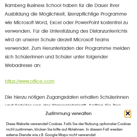
Bamberg Business School haben für die Dauer ihrer
Ausbildung die Möglichkeit, lizenzpflichtige Programme
wie Microsoft Word, Excel oder PowerPoint kostenfrei zu
verwenden. Für die Unterstützung des Distanzunterrichts
wird an unserer Schule derzeit Microsoft Teams
verwendet. Zum Herunterladen der Programme melden
sich Schülerinnen und Schüler unter folgender
Webadresse an:
https://www.office.com
Die hierzu nötigen Zugangsdaten erhalten Schülerinnen
und Schüler von der Klassenlehrkraft. Sollten Sie ihre
Zustimmung verwalten
Zugangsdaten vergessen haben und keine Self-Service-
Rücksetzung möglich sein, kontaktieren Sie zunächst die
Diese Website verwendet Cookies. Falls Sie der Nutzung optionaler Cookies
nicht zustimmen, klicken Sie bitte auf Ablehnen. In diesem Fall werden
zuständige Klassenlehrkraft. Zur Kontaktaufnahme klicken
externe Dienste wie z.B. Google Maps nicht verwendet.