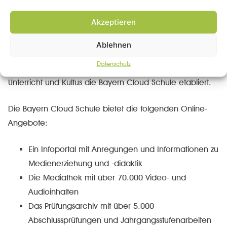
Sie bitte
hier
.
Akzeptieren
ByCS – Bayern Cloud Schule
Ablehnen
Zur Förderung des Einsatzes von digitalen Medien im
Datenschutz
Unterricht wurde vom Bayerischen Staatsministerium für
Unterricht und Kultus die Bayern Cloud Schule etabliert.
Die Bayern Cloud Schule bietet die folgenden Online-
Angebote:
Ein Infoportal mit Anregungen und Informationen zu
Medienerziehung und -didaktik
Die Mediathek mit über 70.000 Video- und
Audioinhalten
Das Prüfungsarchiv mit über 5.000
Abschlussprüfungen und Jahrgangsstufenarbeiten