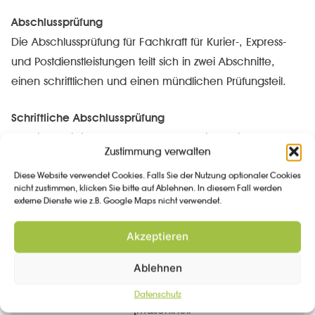
Abschlussprüfung
Die Abschlussprüfung für Fachkraft für Kurier-, Express-
und Postdienstleistungen teilt sich in zwei Abschnitte,
einen schriftlichen und einen mündlichen Prüfungsteil.
Schriftliche Abschlussprüfung
Für die schriftliche Abschlussprüfung bietet die IHK
Zustimmung verwalten
Termine im Winter und im Sommer an. Folgende
Diese Website verwendet Cookies. Falls Sie der Nutzung optionaler Cookies
Bereiche werden dabei geprüft:
nicht zustimmen, klicken Sie bitte auf Ablehnen. In diesem Fall werden
externe Dienste wie z.B. Google Maps nicht verwendet.
Prüfungsbereiche
Prüfungsverfahren
Prüfungszeit
Akzeptieren
Auftragsbearbeitung
ungebunden
90 Minuten
Ablehnen
gebunden und
ungebunden
Datenschutz
Zustellung
90 Minuten
(maschinell