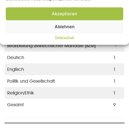
10
Akzeptieren
Betriebs- und gesamtwirtschaftliche Prozesse
2
(BGP)
Ablehnen
Anwendung des bürgerlichen Rechts (ABR)
3
Datenschutz
Bearbeitung zivilrechtlicher Mandate (BZM)
–
Deutsch
1
Englisch
1
Politik und Gesellschaft
1
Religion/Ethik
1
Gesamt
9