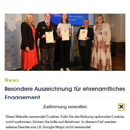
Besondere Auszeichnung für ehrenamtliches
Engagement
Zustimmung verwalten
Im Fürstensaal der Würzburger Residenz wurden am
29.04.2026 über 150 Schülerinnen und Schüler aus
Diese Website verwendet Cookies. Falls Sie der Nutzung optionaler Cookies
nicht zustimmen, klicken Sie bitte auf Ablehnen. In diesem Fall werden
Nordbayern für ihr außergewöhnliches ehrenamtliches
externe Dienste wie z.B. Google Maps nicht verwendet.