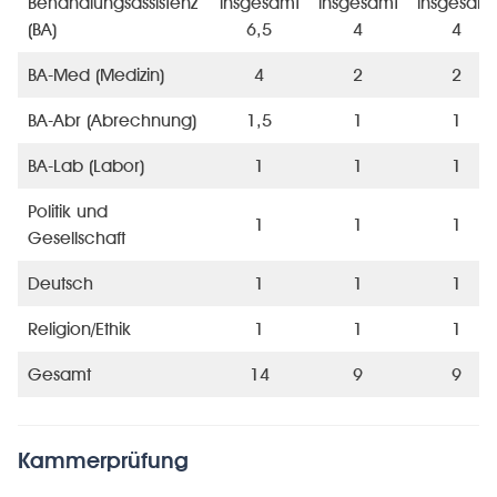
Behandlungsassistenz
insgesamt
insgesamt
insgesamt
(BA)
6,5
4
4
BA-Med (Medizin)
4
2
2
BA-Abr (Abrechnung)
1,5
1
1
BA-Lab (Labor)
1
1
1
Politik und
1
1
1
Gesellschaft
Deutsch
1
1
1
Religion/Ethik
1
1
1
Gesamt
14
9
9
Kammerprüfung