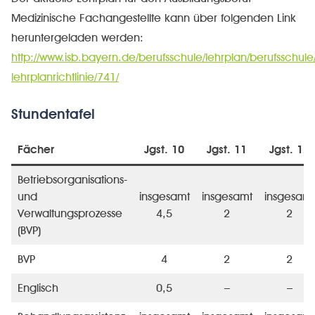
Medizinische Fachangestellte kann über folgenden Link
heruntergeladen werden:
http://www.isb.bayern.de/berufsschule/lehrplan/berufsschule
lehrplanrichtlinie/741/
Stundentafel
Fächer
Jgst. 10
Jgst. 11
Jgst. 12
Betriebsorganisations-
und
insgesamt
insgesamt
insgesamt
Verwaltungsprozesse
4,5
2
2
(BVP)
BVP
4
2
2
Englisch
0,5
–
–