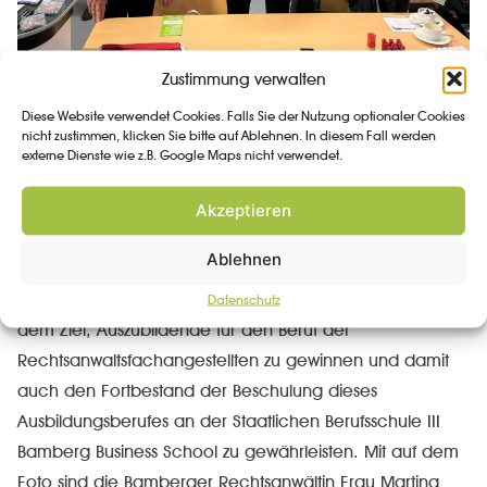
Zustimmung verwalten
Der in der Ausbildung als Lehrkraft für Rechtsanwalts- und
Diese Website verwendet Cookies. Falls Sie der Nutzung optionaler Cookies
nicht zustimmen, klicken Sie bitte auf Ablehnen. In diesem Fall werden
Notarfachangestellte an unserer Berufsschule tätige
externe Dienste wie z.B. Google Maps nicht verwendet.
Oberstudienrat Herr Thomas Hein unterstützte – wie jedes
Jahr und auf verschiedenen Messen – den
Akzeptieren
Geschäftsführer der Rechtsanwaltskammer Bamberg,
Ablehnen
Herrn Rainer Riegler, am Informationsstand der RAK
Bamberg auf der Ausbildungsmesse Bamberg 2023 mit
Datenschutz
dem Ziel, Auszubildende für den Beruf der
Rechtsanwaltsfachangestellten zu gewinnen und damit
auch den Fortbestand der Beschulung dieses
Ausbildungsberufes an der Staatlichen Berufsschule III
Bamberg Business School zu gewährleisten. Mit auf dem
Foto sind die Bamberger Rechtsanwältin Frau Martina