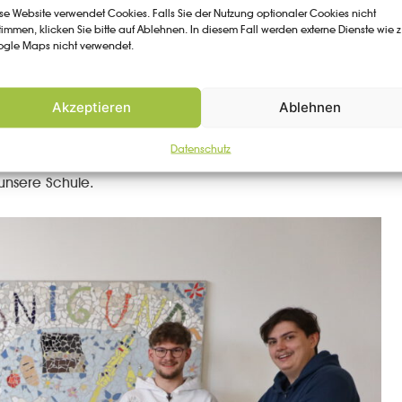
em Motto „Gemeinsam Freude schenken“ setzten sich
se Website verwendet Cookies. Falls Sie der Nutzung optionaler Cookies nicht
timmen, klicken Sie bitte auf Ablehnen. In diesem Fall werden externe Dienste wie z
ungsbetriebe dafür ein, Menschen in Not eine Freude zu
gle Maps nicht verwendet.
es Fachunterrichts gemeinsam mit ihrem Lehrer Herrn
g aller Klassen.
Akzeptieren
Ablehnen
e in Kooperation mit den Johannitern, um bedürftige
Datenschutz
zeit zu unterstützen. Dieses Schuljahr unterstützte auch
unsere Schule.