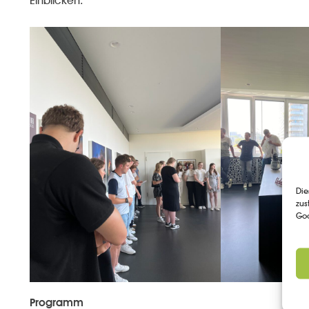
Einblicken.
Die
zus
Goo
Programm